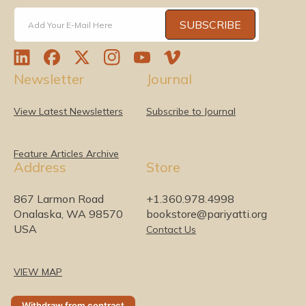
SUBSCRIBE
Add Your E-Mail Here
L
F
T
I
Y
V
Newsletter
Journal
i
a
w
n
o
i
n
c
i
s
u
m
k
e
t
t
T
e
View Latest Newsletters
Subscribe to Journal
e
b
t
a
u
o
d
o
e
g
b
I
o
r
r
e
Feature Articles Archive
Address
Store
n
k
a
m
867 Larmon Road
+1.360.978.4998
Onalaska, WA 98570
bookstore@pariyatti.org
USA
Contact Us
VIEW MAP
Withdraw from contract