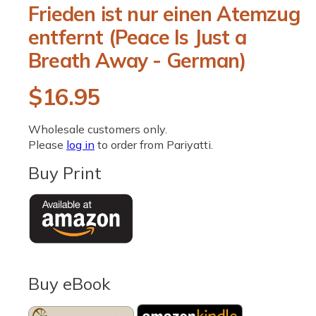
O
Frieden ist nur einen Atemzug
p
e
entfernt (Peace Is Just a
n
m
Breath Away - German)
e
d
i
R
$16.95
a
1
i
e
n
Wholesale customers only.
m
g
Please
log in
to order from Pariyatti.
o
d
u
Buy Print
a
l
l
a
r
p
Buy eBook
r