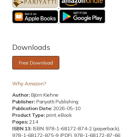
i
c
e
Downloads
Free Download
Why Amazon?
Author:
Björn Kiehne
Publisher:
Pariyatti Publishing
Publication Date:
2026-05-10
Product Type:
print, eBook
Pages:
214
ISBN 13:
ISBN: 978-1-68172-874-2 (paperback),
978-1-68172-875-9 (PDF), 978-1-68172-87-66