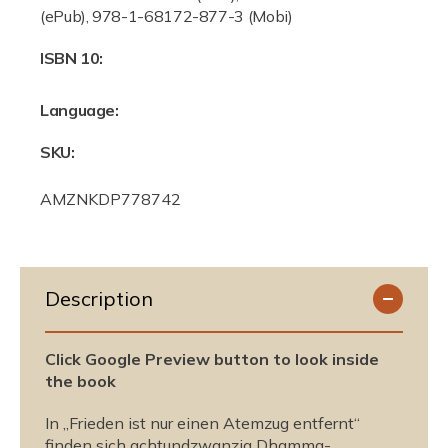
(ePub), 978-1-68172-877-3 (Mobi)
ISBN 10:
Language:
SKU:
S
AMZNKDP778742
K
U
:
Description
Click Google Preview button to look inside
the book
In „Frieden ist nur einen Atemzug entfernt“
finden sich achtundzwanzig Dhamma-