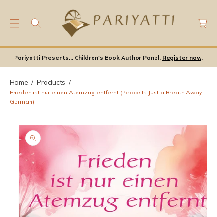
C
C
O
a
N
rt
T
S
E
Ki
Pariyatti Presents... Children's Book Author Panel.
Register now
.
N
P
T
T
Home
Products
O
Frieden ist nur einen Atemzug entfernt (Peace Is Just a Breath Away -
P
German)
Ro
D
U
Ct
In
F
Or
M
A
Ti
O