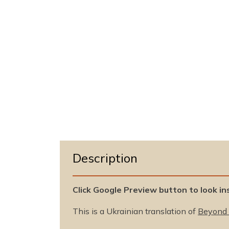
m
o
d
a
l
Description
Click Google Preview button to look in
This is a Ukrainian translation of
Beyond 