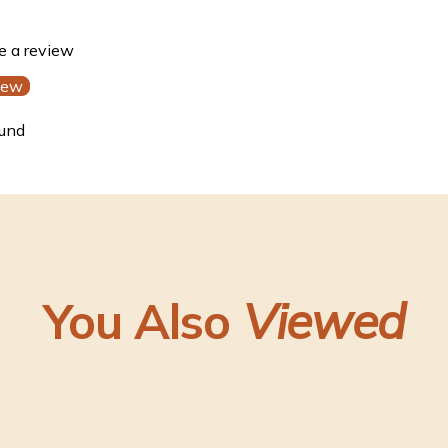
te a review
iew
ound
You Also
Viewed