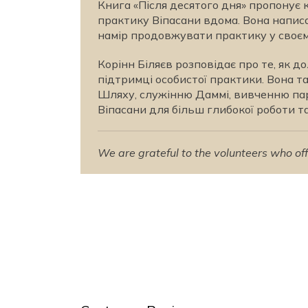
Книга «Після десятого дня» пропонує 
практику Віпасани вдома. Вона написа
намір продовжувати практику у своєм
Корінн Біляєв розповідає про те, як до
підтримці особистої практики. Вона т
Шляху, служінню Даммі, вивченню пар
Віпасани для більш глибокої роботи т
We are grateful to the volunteers who offe