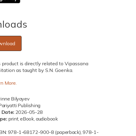
loads
wnload
 product is directly related to Vipassana
tation as taught by S.N. Goenka.
rn More.
inne Bilyayev
ariyatti Publishing
n Date:
2026-05-28
ype:
print, eBook, audiobook
BN: 978-1-68172-900-8 (paperback), 978-1-