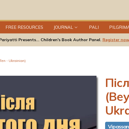
FREE RESOURCES
JOURNAL
PALI
PILGRIM
Pariyatti Presents... Children's Book Author Panel.
Register now
en - Ukrainian)
Піс
(Bey
Ukra
Vipassa