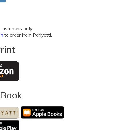
5
customers only.
in
to order from Pariyatti.
rint
eBook