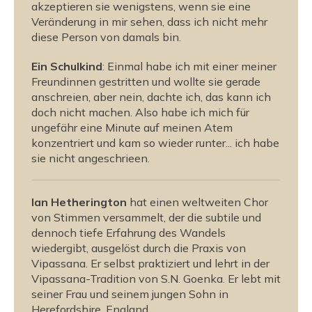
akzeptieren sie wenigstens, wenn sie eine
k
k
Veränderung in mir sehen, dass ich nicht mehr
P
P
diese Person von damals bin.
D
D
F
F
Ein Schulkind
: Einmal habe ich mit einer meiner
|
|
Freundinnen gestritten und wollte sie gerade
e
e
anschreien, aber nein, dachte ich, das kann ich
P
P
doch nicht machen. Also habe ich mich für
U
U
ungefähr eine Minute auf meinen Atem
B
B
konzentriert und kam so wieder runter... ich habe
|
|
sie nicht angeschrieen.
M
M
O
O
B
B
Ian Hetherington
hat einen weltweiten Chor
I
I
von Stimmen versammelt, der die subtile und
)
)
dennoch tiefe Erfahrung des Wandels
wiedergibt, ausgelöst durch die Praxis von
Vipassana. Er selbst praktiziert und lehrt in der
Vipassana-Tradition von S.N. Goenka. Er lebt mit
seiner Frau und seinem jungen Sohn in
Herefordshire, England.