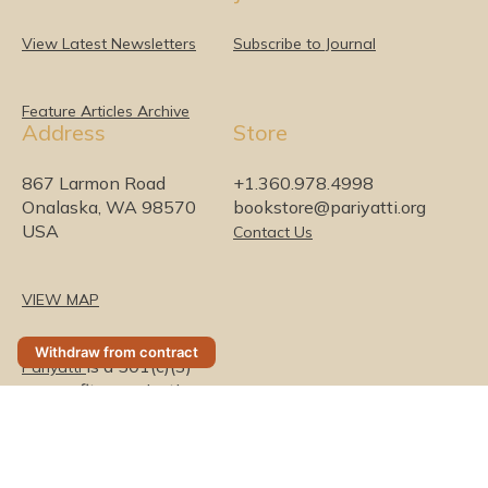
n
c
i
s
u
m
k
e
t
t
T
e
View Latest Newsletters
Subscribe to Journal
e
b
t
a
u
o
d
o
e
g
b
I
o
r
r
e
Feature Articles Archive
Address
Store
n
k
a
m
867 Larmon Road
+1.360.978.4998
Onalaska, WA 98570
bookstore@pariyatti.org
USA
Contact Us
VIEW MAP
Withdraw from contract
is a 501(c)(3)
Pariyatti
nonprofit organization
Security & Privacy
(0)