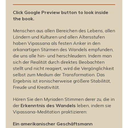
s
s
Click Google Preview button to look inside
d
d
the book.
e
e
s
s
Menschen aus allen Bereichen des Lebens, allen
W
W
Ländern und Kulturen und allen Altersstufen
a
a
haben Vipassana als festen Anker in den
n
n
orkanartigen Stürmen des Wandels empfunden,
d
d
die uns alle hin- und herschleudern. Indem man
e
e
sich der Realität durch direktes Beobachten
l
l
stellt und nicht reagiert, wird die Vergänglichkeit
s
s
selbst zum Medium der Transformation. Das
V
V
Ergebnis ist ironischerweise größere Stabilität,
i
i
Freude und Kreativität.
p
p
a
a
Hören Sie den Myriaden Stimmen derer zu, die in
s
s
der
Erkenntnis des Wandels
leben, indem sie
s
s
Vipassana-Meditation praktizieren:
a
a
Ein amerikanischer Geschäftsmann
n
n