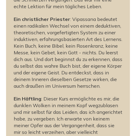
i
i
echte Lektion für mein tägliches Leben.
s
s
c
c
Ein christlicher Priester
: Vipassana bedeutet
h
h
einen radikalen Wechsel von einem deduktiven,
e
e
theoretischen, vorgefertigten System zu einer
r
r
induktiven, erfahrungsbasierten Art des Lernens.
A
A
Kein Buch, keine Bibel, kein Rosenkranz, keine
n
n
Messe, kein Gebet, kein Gott - nichts. Du leerst
w
w
dich aus. Und dort beginnst du zu erkennen, dass
e
e
du selbst das wahre Buch bist, der eigene Körper
n
n
und der eigene Geist. Du entdeckst, dass in
d
d
deinem Inneren dieselben Gesetze wirken, die
u
u
auch draußen im Universum herrschen.
n
n
g
g
Ein Häftling
: Dieser Kurs ermöglichte es mir, die
(
(
dunklen Wolken in meinem Kopf wegzublasen
e
e
und mir selbst für das Leiden, das ich angerichtet
B
B
habe, zu vergeben. Ich erwarte von keinem
o
o
meiner Opfer aus der Vergangenheit, dass sie
mir so leicht verzeihen, aber vielleicht
o
o