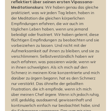
reflektiert über seinen ersten Vipassana-
a
a
Meditationskurs
: Wir haben genau das gleiche
-
-
praktiziert, was wir jeden Tag leben, haben in
M
M
der Meditation die gleichen körperlichen
e
e
Empfindungen erfahren, die wir auch im
d
d
täglichen Leben haben, wenn uns jemand
i
i
beleidigt oder frustriert. Wir haben gelernt, diese
t
t
flüchtigen Empfindungen zu beobachten und sie
a
a
vorbeiziehen zu lassen. Und nicht mit der
t
t
Aufmerksamkeit auf ihnen zu bleiben, und sie zu
i
i
verschlimmern. Selbstverständlich haben wir
o
o
auch erfahren, was passieren würde, wenn wir
n
n
in ihnen schwelgten. Als ich mich auf den
i
i
Schmerz in meinem Knie konzentrierte und mich
n
n
darüber zu ärgern begann, hat es den Schmerz
p
p
nur verstärkt. Das ähnelte der geballten
r
r
Frustration, die ich empfinde, wenn ich mich
a
a
über meinen Chef ärgere. Wenn ich jedoch ruhig,
k
k
still, geduldig, ausdauernd, gewissenhaft und
t
t
kontinuierlich einfach nur beobachtet habe, sind
die Schmerzen vergangen. Das war mir eine