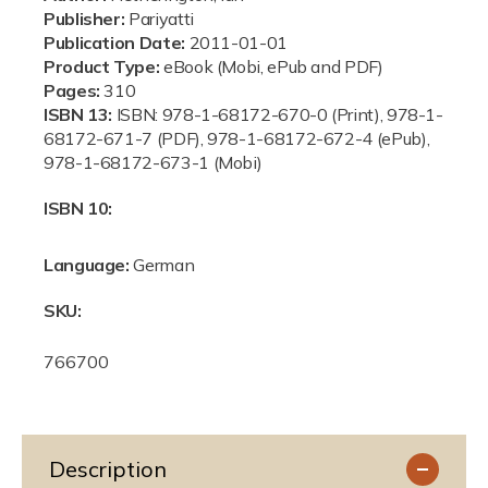
p
q
q
Publisher:
Pariyatti
u
u
r
Publication Date:
2011-01-01
a
a
Product Type:
eBook (Mobi, ePub and PDF)
i
n
n
Pages:
310
t
t
ISBN 13:
ISBN: 978-1-68172-670-0 (Print), 978-1-
c
i
i
68172-671-7 (PDF), 978-1-68172-672-4 (ePub),
t
t
978-1-68172-673-1 (Mobi)
e
y
y
ISBN 10:
f
f
o
o
r
r
Language:
German
E
E
SKU:
r
r
k
k
S
e
e
766700
K
n
n
U
n
n
:
t
t
n
n
Description
i
i