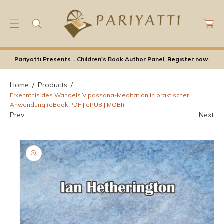
C
C
O
a
N
rt
T
E
S
Pariyatti Presents... Children's Book Author Panel.
Register now
.
N
Ki
T
P
Home
Products
T
Erkenntnis des Wandels Vipassana-Meditation in praktischer
O
Anwendung (eBook PDF | ePUB | MOBI)
P
Prev
Next
Ro
D
U
Ct
In
F
Or
M
A
Ti