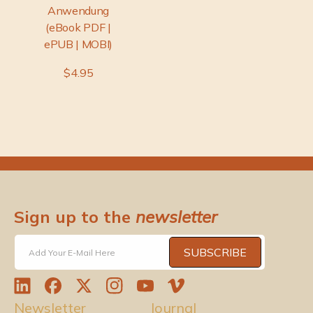
Anwendung
(eBook PDF |
ePUB | MOBI)
$4.95
Sign up to the
newsletter
SUBSCRIBE
Add Your E-Mail Here
L
F
T
I
Y
V
Newsletter
Journal
i
a
w
n
o
i