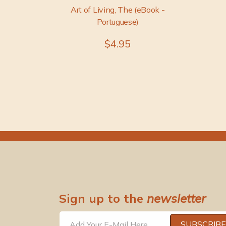
Art of Living, The (eBook -
Portuguese)
$4.95
Sign up to the
newsletter
SUBSCRIBE
Add Your E-Mail Here