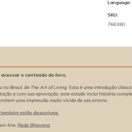
e
Language:
B
SKU:
o
o
S
766380
k
K
-
U
P
:
o
r
t
u
 acessar o conteúdo do livro.
g
u
 no Brasil, de
The Art of Living
. Esta é uma introdução clás
e
ntação e com sua aprovação, este estudo inclui história comp
s
smitem uma impressão muito vívida de seu ensino.
e
)
s também estão disponíveis.
 on-line,
Rede Bhavana
.