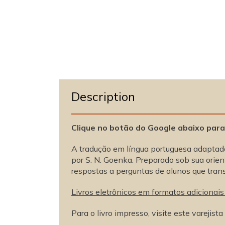
o
d
a
l
Description
Clique no botão do Google abaixo para
A tradução em língua portuguesa adaptada
por S. N. Goenka. Preparado sob sua orie
respostas a perguntas de alunos que tran
Livros eletrônicos em formatos adicionai
Para o livro impresso, visite este varejista