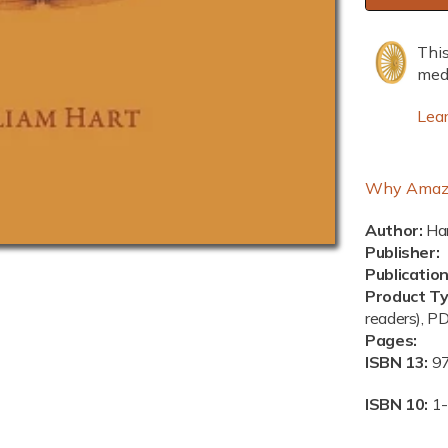
f
o
This
r
medi
A
r
Lea
t
o
f
Why Amaz
L
i
Author:
Har
v
Publisher:
i
Publicatio
n
Product T
g
readers), P
,
Pages:
ISBN 13:
9
T
h
ISBN 10:
1
e
(