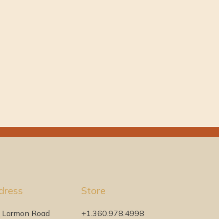
dress
Store
 Larmon Road
+1.360.978.4998