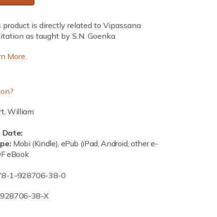
f
o
 product is directly related to Vipassana
r
tation as taught by S.N. Goenka.
A
r
rn More.
t
o
f
on?
L
i
t, William
v
i
n Date:
n
ype:
Mobi (Kindle), ePub (iPad, Android, other e-
g
DF eBook
,
78-1-928706-38-0
T
h
-928706-38-X
e
(